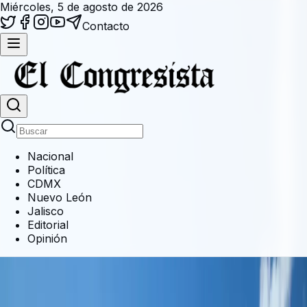
Miércoles, 5 de agosto de 2026
Contacto
Nacional
Política
CDMX
Nuevo León
Jalisco
Editorial
Opinión
Inicio
Temas