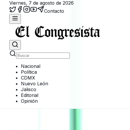
Viernes, 7 de agosto de 2026
Contacto
Nacional
Política
CDMX
Nuevo León
Jalisco
Editorial
Opinión
Inicio
Temas