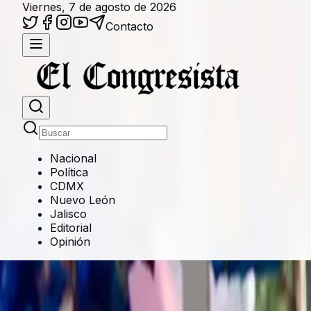
Viernes, 7 de agosto de 2026
Contacto
Nacional
Política
CDMX
Nuevo León
Jalisco
Editorial
Opinión
Inicio
Temas