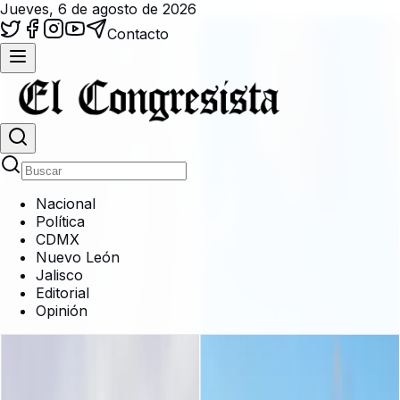
Jueves, 6 de agosto de 2026
Contacto
Nacional
Política
CDMX
Nuevo León
Jalisco
Editorial
Opinión
Inicio
Temas