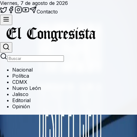
Viernes, 7 de agosto de 2026
Contacto
Nacional
Política
CDMX
Nuevo León
Jalisco
Editorial
Opinión
Inicio
Temas