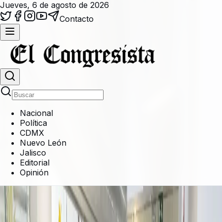
Jueves, 6 de agosto de 2026
Contacto
Nacional
Política
CDMX
Nuevo León
Jalisco
Editorial
Opinión
Inicio
Temas