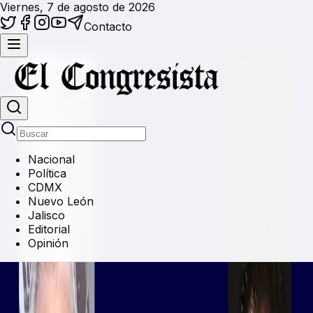
Viernes, 7 de agosto de 2026
Contacto
Nacional
Política
CDMX
Nuevo León
Jalisco
Editorial
Opinión
Inicio
Temas