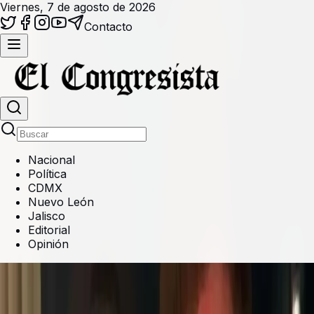
Viernes, 7 de agosto de 2026
Contacto
Nacional
Política
CDMX
Nuevo León
Jalisco
Editorial
Opinión
Inicio
Temas