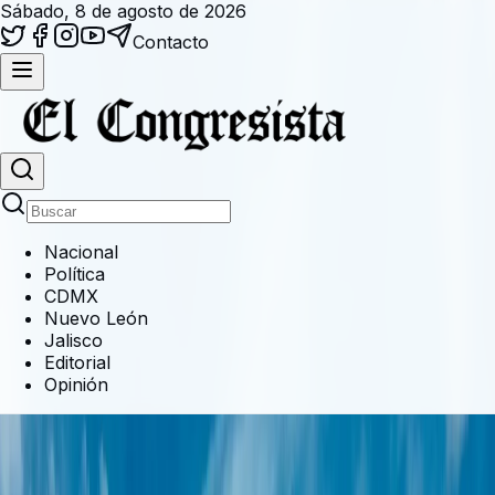
Sábado, 8 de agosto de 2026
Contacto
Nacional
Política
CDMX
Nuevo León
Jalisco
Editorial
Opinión
Inicio
Política