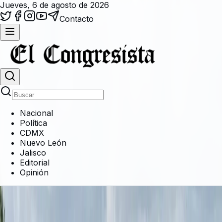
Jueves, 6 de agosto de 2026
Contacto
Nacional
Política
CDMX
Nuevo León
Jalisco
Editorial
Opinión
Inicio
Temas