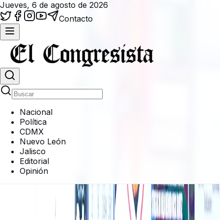
Jueves, 6 de agosto de 2026
Contacto
Nacional
Política
CDMX
Nuevo León
Jalisco
Editorial
Opinión
Inicio
Temas