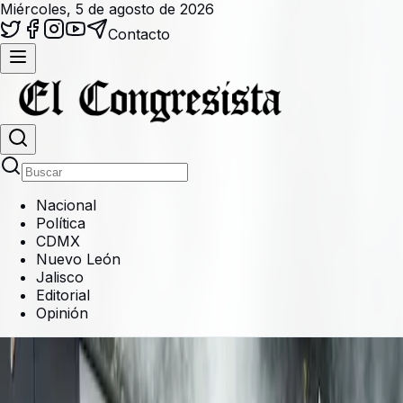
Miércoles, 5 de agosto de 2026
Contacto
Nacional
Política
CDMX
Nuevo León
Jalisco
Editorial
Opinión
Inicio
Temas