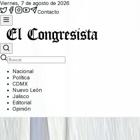
Viernes, 7 de agosto de 2026
Contacto
Nacional
Política
CDMX
Nuevo León
Jalisco
Editorial
Opinión
Inicio
Temas