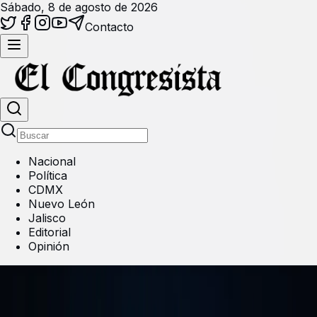
Sábado, 8 de agosto de 2026
Contacto
Nacional
Política
CDMX
Nuevo León
Jalisco
Editorial
Opinión
Inicio
Temas