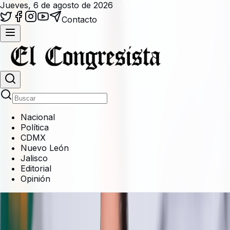
Jueves, 6 de agosto de 2026
Contacto
Nacional
Política
CDMX
Nuevo León
Jalisco
Editorial
Opinión
Inicio
Temas