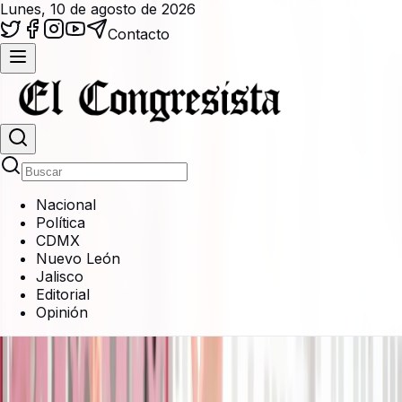
Lunes, 10 de agosto de 2026
Contacto
Nacional
Política
CDMX
Nuevo León
Jalisco
Editorial
Opinión
Inicio
Temas