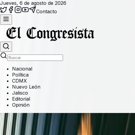
Jueves, 6 de agosto de 2026
Contacto
Nacional
Política
CDMX
Nuevo León
Jalisco
Editorial
Opinión
Inicio
Temas