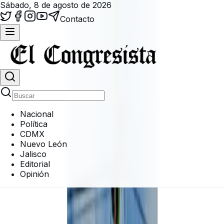
Sábado, 8 de agosto de 2026
Contacto
Nacional
Política
CDMX
Nuevo León
Jalisco
Editorial
Opinión
Inicio
Temas