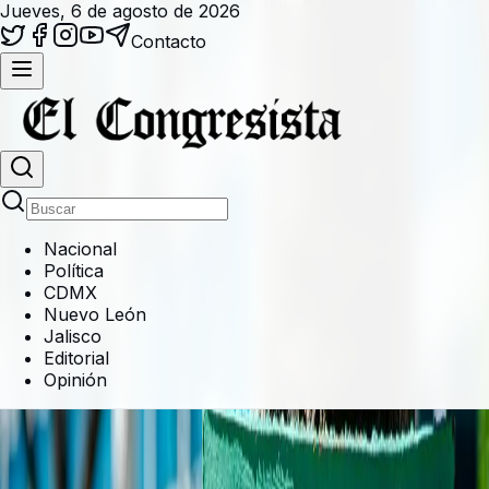
Jueves, 6 de agosto de 2026
Contacto
Nacional
Política
CDMX
Nuevo León
Jalisco
Editorial
Opinión
Inicio
Temas