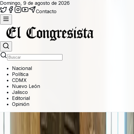
Domingo, 9 de agosto de 2026
Contacto
Nacional
Política
CDMX
Nuevo León
Jalisco
Editorial
Opinión
Inicio
Temas