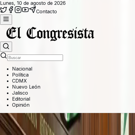
Lunes, 10 de agosto de 2026
Contacto
Nacional
Política
CDMX
Nuevo León
Jalisco
Editorial
Opinión
Inicio
Temas