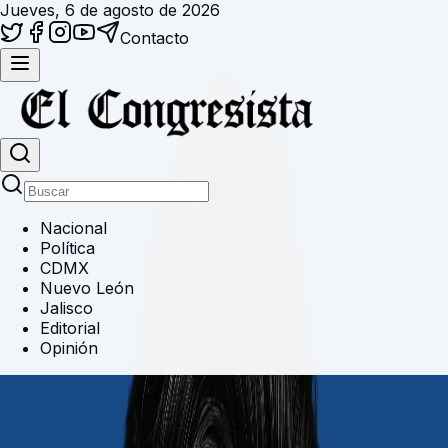
Jueves, 6 de agosto de 2026
Contacto
Nacional
Política
CDMX
Nuevo León
Jalisco
Editorial
Opinión
Inicio
Temas