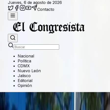
Jueves, 6 de agosto de 2026
Contacto
Nacional
Política
CDMX
Nuevo León
Jalisco
Editorial
Opinión
Inicio
Temas