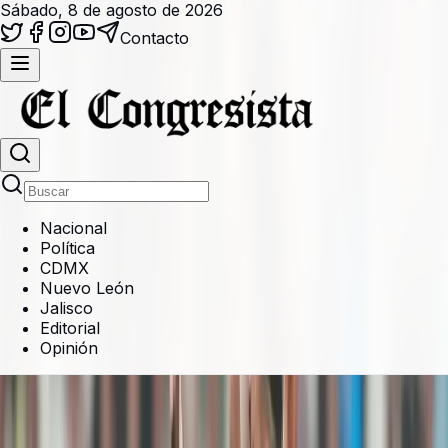
Sábado, 8 de agosto de 2026
Contacto
Nacional
Política
CDMX
Nuevo León
Jalisco
Editorial
Opinión
Inicio
Temas