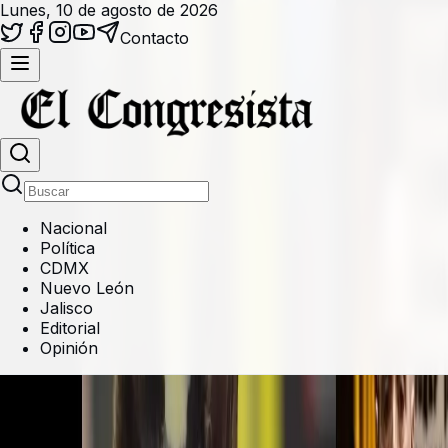
Lunes, 10 de agosto de 2026
Contacto
Nacional
Política
CDMX
Nuevo León
Jalisco
Editorial
Opinión
Inicio
Temas