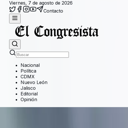
Viernes, 7 de agosto de 2026
Contacto
Nacional
Política
CDMX
Nuevo León
Jalisco
Editorial
Opinión
Inicio
Temas