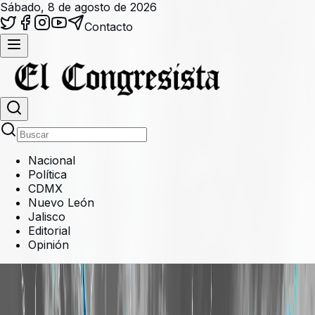
Sábado, 8 de agosto de 2026
Contacto
Nacional
Política
CDMX
Nuevo León
Jalisco
Editorial
Opinión
Inicio
Temas