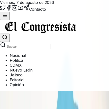
Viernes, 7 de agosto de 2026
Contacto
Nacional
Política
CDMX
Nuevo León
Jalisco
Editorial
Opinión
Inicio
Temas