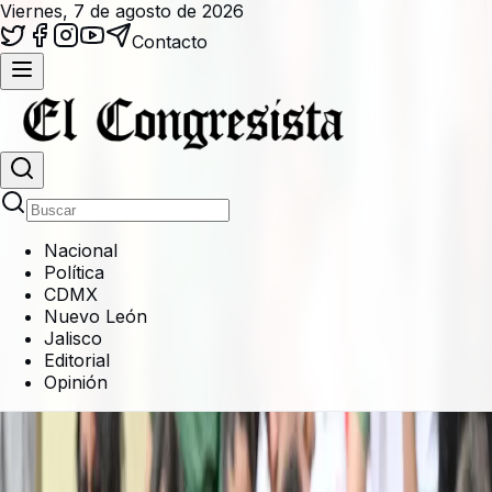
Viernes, 7 de agosto de 2026
Contacto
Nacional
Política
CDMX
Nuevo León
Jalisco
Editorial
Opinión
Inicio
Temas