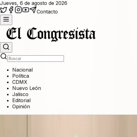
Jueves, 6 de agosto de 2026
Contacto
Nacional
Política
CDMX
Nuevo León
Jalisco
Editorial
Opinión
Inicio
Temas