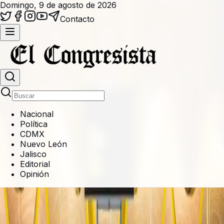
Domingo, 9 de agosto de 2026
Contacto
Nacional
Política
CDMX
Nuevo León
Jalisco
Editorial
Opinión
Inicio
Temas