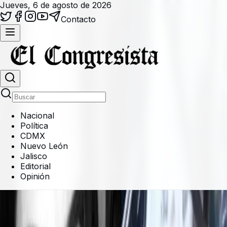
Jueves, 6 de agosto de 2026
Contacto
Nacional
Política
CDMX
Nuevo León
Jalisco
Editorial
Opinión
Inicio
Temas