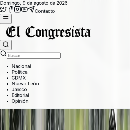
Domingo, 9 de agosto de 2026
Contacto
Nacional
Política
CDMX
Nuevo León
Jalisco
Editorial
Opinión
Inicio
Política