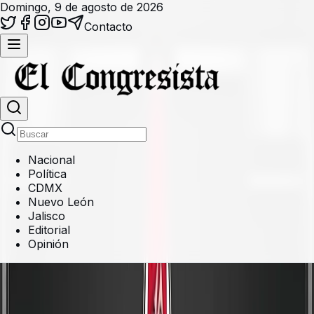
Domingo, 9 de agosto de 2026
Contacto
Nacional
Política
CDMX
Nuevo León
Jalisco
Editorial
Opinión
Inicio
Política